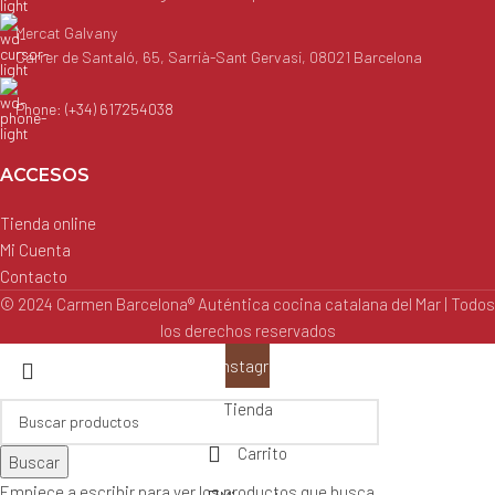
Mercat Galvany
Carrer de Santaló, 65, Sarrià-Sant Gervasi, 08021 Barcelona
Phone: (+34) 617254038
ACCESOS
Tienda online
Mi Cuenta
Contacto
© 2024 Carmen Barcelona® Auténtica cocina catalana del Mar | Todos
los derechos reservados
Instagram
Tienda
Carrito
Buscar
Empiece a escribir para ver los productos que busca.