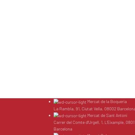
Mercat de la Boquería
La Rambla, 91, Ciutat Vella, 08002 Barcelon
Mercat de Sant Antoni
Carrer del Comte d'Urgell, 1, L'Eixample, 0801
Barcelona