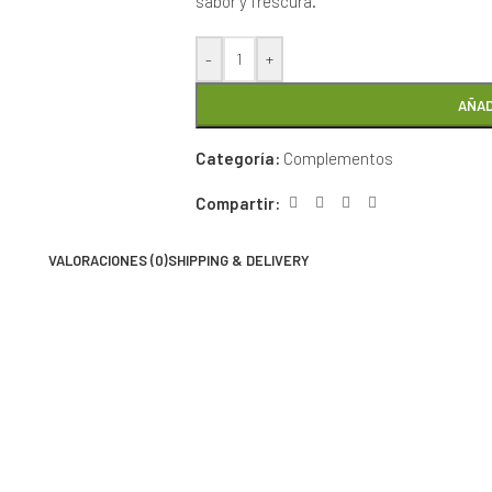
sabor y frescura.
-
+
AÑAD
Categoría:
Complementos
Compartir:
VALORACIONES (0)
SHIPPING & DELIVERY