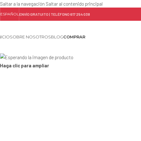
Saltar a la navegación
Saltar al contenido principal
ESPAÑOL
ENVÍO GRATUITO | TELÉFONO 617 254 038
NICIO
SOBRE NOSOTROS
BLOG
COMPRAR
Haga clic para ampliar