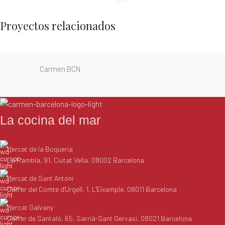
Proyectos relacionados
Carmen BCN
Leo uteu ullamcorper
Kitchen
La cocina del mar
Mercat de la Boquería
La Rambla, 91, Ciutat Vella, 08002 Barcelona
Mercat de Sant Antoni
Carrer del Comte d'Urgell, 1, L'Eixample, 08011 Barcelona
Mercat Galvany
Carrer de Santaló, 65, Sarrià-Sant Gervasi, 08021 Barcelona