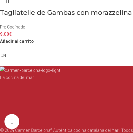
Tagliatelle de Gambas con morazzelina
Pre Cocinado
9.00
€
Añadir al carrito
BCN
La cocina del mar
Haga clic para ampliar
© 2024 Carmen Barcelona® Auténtica cocina catalana del Mar | Todos