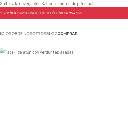
Saltar a la navegación
Saltar al contenido principal
ESPAÑOL
ENVÍO GRATUITO | TELÉFONO 617 254 038
NICIO
SOBRE NOSOTROS
BLOG
COMPRAR