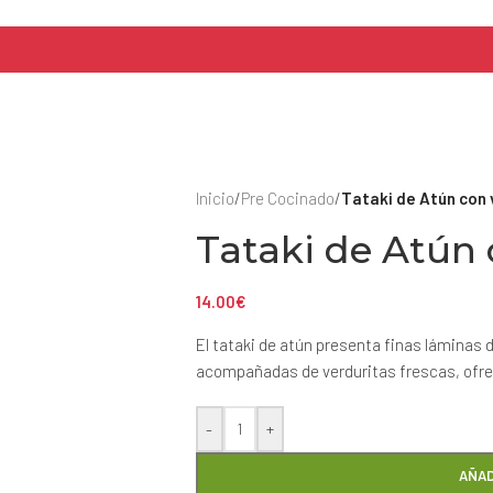
Inicio
/
Pre Cocinado
/
Tataki de Atún con
Tataki de Atún 
14.00
€
El tataki de atún presenta finas láminas 
acompañadas de verduritas frescas, ofrec
-
+
AÑAD