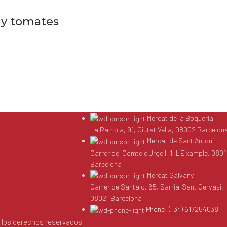
 y tomates
Mercat de la Boquería
La Rambla, 91, Ciutat Vella, 08002 Barcelon
Mercat de Sant Antoni
Carrer del Comte d'Urgell, 1, L'Eixample, 0801
Barcelona
Mercat Galvany
Carrer de Santaló, 65, Sarrià-Sant Gervasi,
08021 Barcelona
Phone: (+34) 617254038
 los derechos reservados